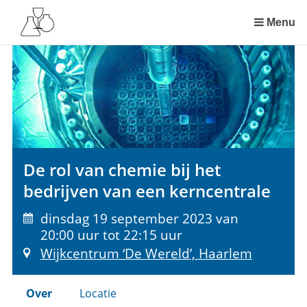
Sla
links
Menu
over
Spring
naar
de
inhoud
Spring
naar
het
De rol van chemie bij het
menu
bedrijven van een kerncentrale
dinsdag 19 september 2023 van
20:00 uur tot 22:15 uur
Wijkcentrum ‘De Wereld’, Haarlem
Over
Locatie