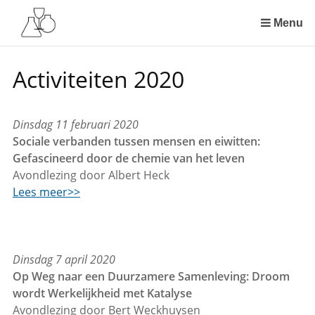
Sla
links
Menu
over
Spring
Activiteiten 2020
naar
de
inhoud
Dinsdag 11 februari 2020
Spring
Sociale verbanden tussen mensen en eiwitten:
naar
Gefascineerd door de chemie van het leven
het
Avondlezing door Albert Heck
menu
Lees meer>>
Dinsdag 7 april 2020
Op Weg naar een Duurzamere Samenleving: Droom
wordt Werkelijkheid met Katalyse
Avondlezing door Bert Weckhuysen