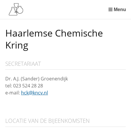
Sla
links
Menu
over
Spring
Haarlemse Chemische
naar
de
Kring
inhoud
Spring
naar
SECRETARIAAT
het
menu
Dr. A.J. (Sander) Groenendijk
tel: 023 524 28 28
e-mail:
hck@kncv.nl
LOCATIE VAN DE BIJEENKOMSTEN