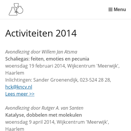
Sla
links
Menu
over
Spring
Activiteiten 2014
naar
de
inhoud
Avondlezing door Willem Jan Atsma
Spring
Schaliegas: feiten, emoties en pecunia
naar
woensdag 19 februari 2014, Wijkcentrum 'Meerwijk',
het
Haarlem
menu
Inlichtingen: Sander Groenendijk, 023-524 28 28,
hck@kncv.nl
Lees meer >>
Avondlezing door Rutger A. van Santen
Katalyse, dobbelen met molekulen
woensdag 9 april 2014, Wijkcentrum 'Meerwijk',
Haarlem