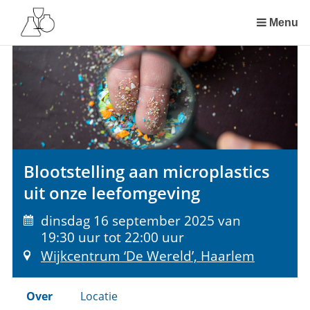
Sla
links
Menu
over
Spring
naar
de
inhoud
Spring
naar
het
Blootstelling aan microplastics
menu
uit onze leefomgeving
dinsdag 16 september 2025 van
19:30 uur tot 22:00 uur
Wijkcentrum ‘De Wereld’, Haarlem
Over
Locatie