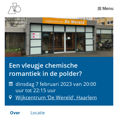
Sla
links
Menu
over
Spring
naar
de
inhoud
Spring
naar
het
Een vleugje chemische
menu
romantiek in de polder?
dinsdag 7 februari 2023 van 20:00
uur tot 22:15 uur
Wijkcentrum ‘De Wereld’, Haarlem
Over
Locatie