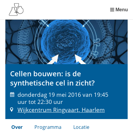
Sla
links
Menu
over
Spring
naar
de
inhoud
Spring
naar
het
Cellen bouwen: is de
menu
synthetische cel in zicht?
donderdag 19 mei 2016 van 19:45
uur tot 22:30 uur
Wijkcentrum Ringvaart, Haarlem
Over
Programma
Locatie