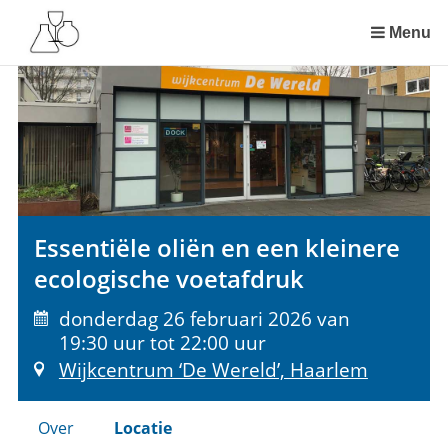
Sla
links
Menu
over
Spring
naar
de
inhoud
Spring
naar
het
Essentiële oliën en een kleinere
menu
ecologische voetafdruk
donderdag 26 februari 2026 van
19:30 uur tot 22:00 uur
Wijkcentrum ‘De Wereld’, Haarlem
Over
Locatie