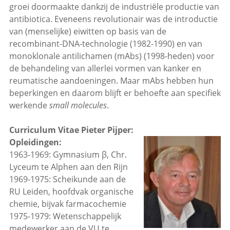
groei doormaakte dankzij de industriële productie van
antibiotica. Eveneens revolutionair was de introductie
van (menselijke) eiwitten op basis van de
recombinant-DNA-technologie (1982-1990) en van
monoklonale antilichamen (mAbs) (1998-heden) voor
de behandeling van allerlei vormen van kanker en
reumatische aandoeningen. Maar mAbs hebben hun
beperkingen en daarom blijft er behoefte aan specifiek
werkende
small molecules
.
Curriculum Vitae Pieter Pijper:
Opleidingen:
1963-1969: Gymnasium β, Chr.
Lyceum te Alphen aan den Rijn
1969-1975: Scheikunde aan de
RU Leiden, hoofdvak organische
chemie, bijvak farmacochemie
1975-1979: Wetenschappelijk
medewerker aan de VU te