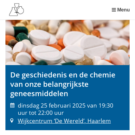
Sla
links
Menu
over
Spring
naar
de
inhoud
Spring
naar
het
De geschiedenis en de chemie
menu
van onze belangrijkste
geneesmiddelen
dinsdag 25 februari 2025 van 19:30
uur tot 22:00 uur
Wijkcentrum ‘De Wereld’, Haarlem