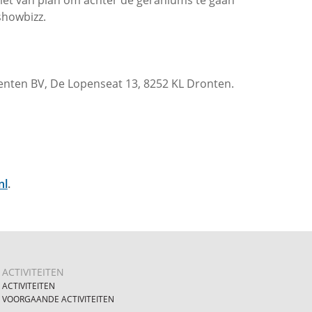
 niet van plan om achter de geraniums te gaan
showbizz.
enten BV, De Lopenseat 13, 8252 KL Dronten.
nl
.
ACTIVITEITEN
ACTIVITEITEN
VOORGAANDE ACTIVITEITEN