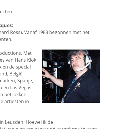
fecten
cques:
ichard Ross). Vanaf 1988 begonnen met het
enten.
oductions. Met
ees van Hans Klok
 en de special
and, België,
marken, Spanje,
u en Las Vegas.
en betrokken
e artiesten in
in Leusden. Hoewel ik de