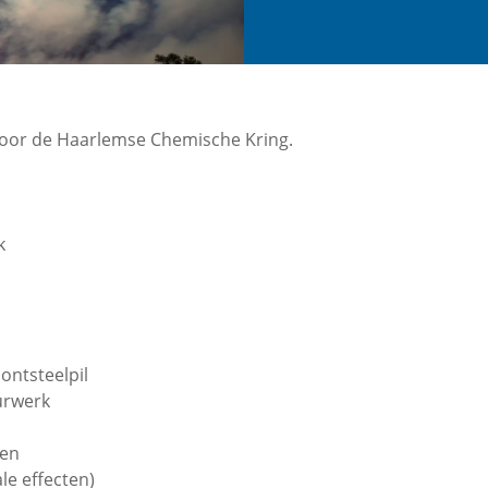
door de Haarlemse Chemische Kring.
k
 ontsteelpil
urwerk
ten
le effecten)