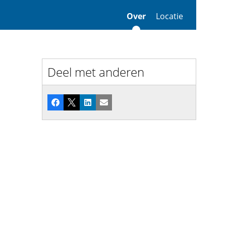
Over
Locatie
Deel met anderen
Facebook
X
LinkedIn
E-mail