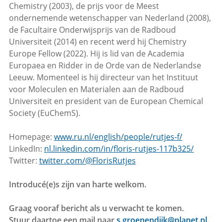
Chemistry (2003), de prijs voor de Meest
ondernemende wetenschapper van Nederland (2008),
de Facultaire Onderwijsprijs van de Radboud
Universiteit (2014) en recent werd hij Chemistry
Europe Fellow (2022). Hij is lid van de Academia
Europaea en Ridder in de Orde van de Nederlandse
Leeuw. Momenteel is hij directeur van het Instituut
voor Moleculen en Materialen aan de Radboud
Universiteit en president van de European Chemical
Society (EuChemS).
Homepage:
www.ru.nl/english/people/rutjes-f/
LinkedIn:
nl.linkedin.com/in/floris-rutjes-117b325/
Twitter:
twitter.com/@FlorisRutjes
Introducé(e)s zijn van harte welkom.
Graag vooraf bericht als u verwacht te komen.
Stuur daartoe een mail naar
s.groenendijk@planet.nl
.