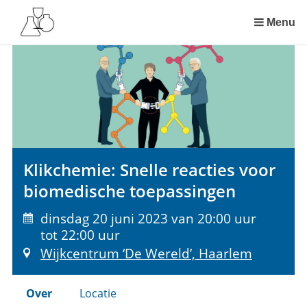
Sla
links
Menu
over
Spring
naar
de
inhoud
Spring
naar
het
Klikchemie: Snelle reacties voor
menu
biomedische toepassingen
dinsdag 20 juni 2023 van 20:00 uur
tot 22:00 uur
Wijkcentrum ‘De Wereld’, Haarlem
Over
Locatie